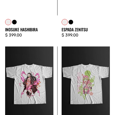
BLANCO
NEGRO
Blanco
Negro
INOSUKE HASHIBIRA
ESPADA ZENITSU
Precio
$ 399.00
Precio
$ 399.00
regular
regular
NEZUKO
MITSURI
KAMADO
KANROJI