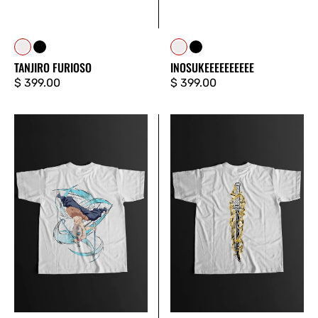
Blanco
Negro
Blanco
Negro
TANJIRO FURIOSO
INOSUKEEEEEEEEEE
Precio
$ 399.00
Precio
$ 399.00
regular
regular
INOSUKE
ESPADA
HASHIBIRA
ZENITSU