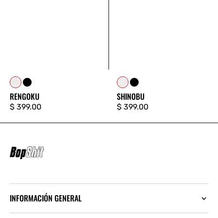
Blanco
Negro
Blanco
Negro
RENGOKU
SHINOBU
Precio
$ 399.00
Precio
$ 399.00
regular
regular
INFORMACIÓN GENERAL