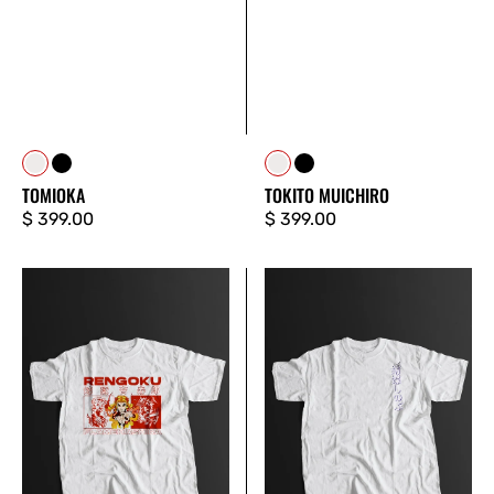
Blanco
Negro
Blanco
Negro
TOMIOKA
TOKITO MUICHIRO
Precio
$ 399.00
Precio
$ 399.00
regular
regular
RENGOKU
SHINOBU