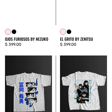
Blanco
Negro
Blanco
Negro
OJOS FURIOSOS BY NEZUKO
EL GRITO BY ZENITSU
Precio
$ 399.00
Precio
$ 399.00
regular
regular
TOMIOKA
TOKITO
MUICHIRO